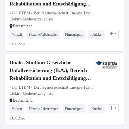
Rehabilitation und Entschädigung,
Region West (Köln, Düsseldorf,
- BG ETEM - Berufsgenossenschaft Energie Textil
Wiesbaden)
Elektro Medienerzeugnisse
Deutschland
2
Vollzeit
Flexible Arbeitszeiten
Firmenlaptop
Jobticket
03.08.2026
Duales Studium Gesetzliche
Unfallversicherung (B.A.), Bereich
Rehabilitation und Entschädigung,
Region Nord (Berlin, Braunschweig,
- BG ETEM - Berufsgenossenschaft Energie Textil
Hamburg)
Elektro Medienerzeugnisse
Deutschland
2
Vollzeit
Flexible Arbeitszeiten
Firmenlaptop
Jobticket
03.08.2026