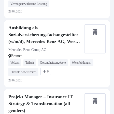
Vermögenswirksame Leistung
28.07.2026
Ausbildung als
Sozialversicherungsfachangestellter
(w/m/d), Mercedes-Benz AG, Werk
Bremen, Ausbildungsbeginn
Mercedes-Benz Group AG
01.09.2027
Bremen
Vollzeit
Teilzeit
Gesundheitsangebote
Weiterbildungen
6
Flexible Arbeitszeiten
28.07.2026
Projekt Manager – Insurance IT
Strategy & Transformation (all
genders)