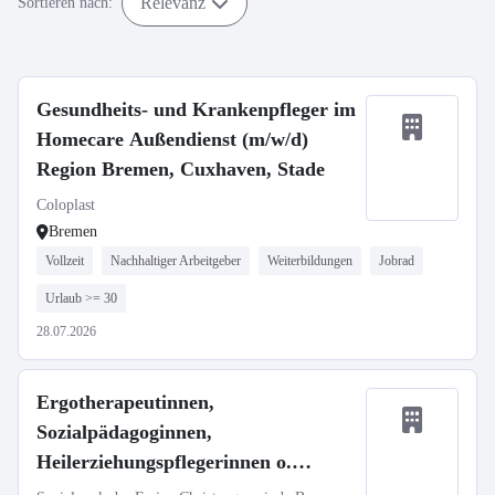
Relevanz
Sortieren nach:
Gesundheits- und Krankenpfleger im
Homecare Außendienst (m/w/d)
Region Bremen, Cuxhaven, Stade
Coloplast
Bremen
Vollzeit
Nachhaltiger Arbeitgeber
Weiterbildungen
Jobrad
Urlaub >= 30
28.07.2026
Ergotherapeutinnen,
Sozialpädagoginnen,
Heilerziehungspflegerinnen o.
Gesundheits- und