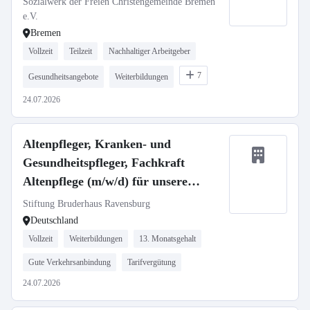
Sozialwerk der Freien Christengemeinde Bremen
Krankenpflegerinnen (w) mit
e.V.
Bremen
traumaspezifischer Weiterbildung
Vollzeit
Teilzeit
Nachhaltiger Arbeitgeber
für Ambulant Begleitetes Wohnen
7
Gesundheitsangebote
Weiterbildungen
24.07.2026
Altenpfleger, Kranken- und
Gesundheitspfleger, Fachkraft
Altenpflege (m/w/d) für unsere
Häuser in Ravensburg und
Stiftung Bruderhaus Ravensburg
Oberhofen gesucht!
Deutschland
Vollzeit
Weiterbildungen
13. Monatsgehalt
Gute Verkehrsanbindung
Tarifvergütung
24.07.2026