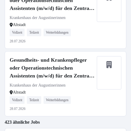
oder Operationstechnischen
Assistenten (m/w/d) für den Zentral
OP - Neuaufbau unserer Spätdienste
Krankenhaus der Augustinerinnen
Altstadt
Vollzeit
Teilzeit
Weiterbildungen
28.07.2026
Gesundheits- und Krankenpfleger
oder Operationstechnischen
Assistenten (m/w/d) für den Zentral
OP - Neuaufbau unserer Flexidienste
Krankenhaus der Augustinerinnen
Altstadt
Vollzeit
Teilzeit
Weiterbildungen
28.07.2026
423 ähnliche Jobs