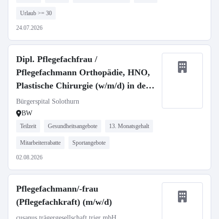
Urlaub >= 30
24.07.2026
Dipl. Pflegefachfrau /
Pflegefachmann Orthopädie, HNO,
Plastische Chirurgie (w/m/d) in der
Schweiz
Bürgerspital Solothurn
BW
Teilzeit
Gesundheitsangebote
13. Monatsgehalt
Mitarbeiterrabatte
Sportangebote
02.08.2026
Pflegefachmann/-frau
(Pflegefachkraft) (m/w/d)
cusanus trägergesellschaft trier mbH