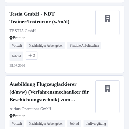
Testia GmbH - NDT
Trainer/Instructor (w/m/d)
TESTIA GmbH
Bremen
Vollzeit
Nachhaltiger Arbeitgeber
Flexible Arbeitszeiten
3
Jobrad
28.07.2026
Ausbildung Flugzeuglackierer
(d/m/w) (Verfahrensmechaniker für
Beschichtungstechnik) zum
01.09.2027
Airbus Operations GmbH
Bremen
Vollzeit
Nachhaltiger Arbeitgeber
Jobrad
Tarifvergütung