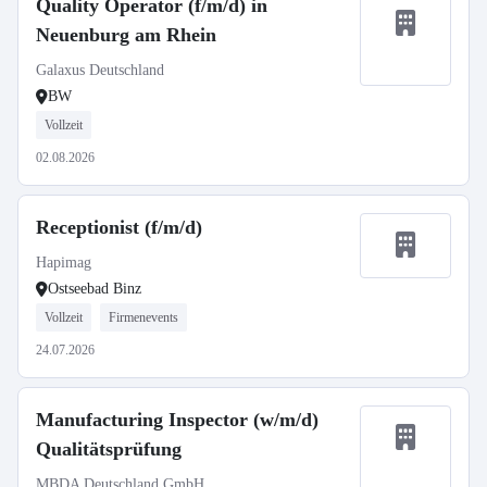
Quality Operator (f/m/d) in
Neuenburg am Rhein
Galaxus Deutschland
BW
Vollzeit
02.08.2026
Receptionist (f/m/d)
Hapimag
Ostseebad Binz
Vollzeit
Firmenevents
24.07.2026
Manufacturing Inspector (w/m/d)
Qualitätsprüfung
MBDA Deutschland GmbH