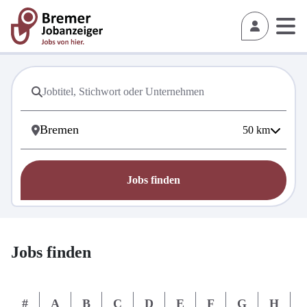
50
km
Jobs finden
Jobs finden
#
A
B
C
D
E
F
G
H
I