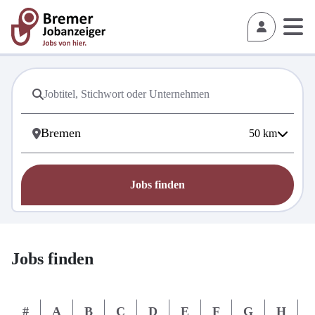
50
km
Jobs finden
Jobs finden
#
A
B
C
D
E
F
G
H
I